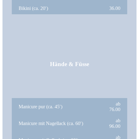
Bikini (ca. 20′)
36.00
Hände & Füsse
ab
Manicure pur (ca. 45′)
76.00
ab
Manicure mit Nagellack (ca. 60′)
96.00
ab