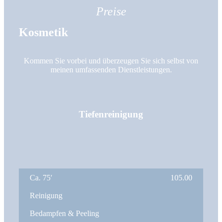
Preise
Kosmetik
Kommen Sie vorbei und überzeugen Sie sich selbst von
meinen umfassenden Dienstleistungen.
Tiefenreinigung
Ca. 75′
105.00
Reinigung
Bedampfen & Peeling