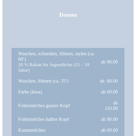
Damen
Waschen, schneiden, föhnen, stylen (ca.
60′)
ab 96.00
20 % Rabatt für Jugendliche (15 – 18
Jahre)
Waschen, föhnen (ca. 35′)
ab 60.00
Farbe (Inoa)
ab 69.00
ab
Folienmèches ganzer Kopf
110.00
Folienmèches halber Kopf
ab 90.00
Kammmèches
ab 69.00