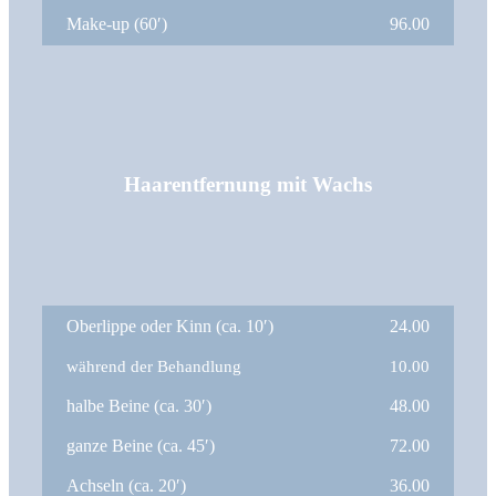
Make-up (60′)
96.00
Haarentfernung mit Wachs
Oberlippe oder Kinn (ca. 10′)
24.00
während der Behandlung
10.00
halbe Beine (ca. 30′)
48.00
ganze Beine (ca. 45′)
72.00
Achseln (ca. 20′)
36.00